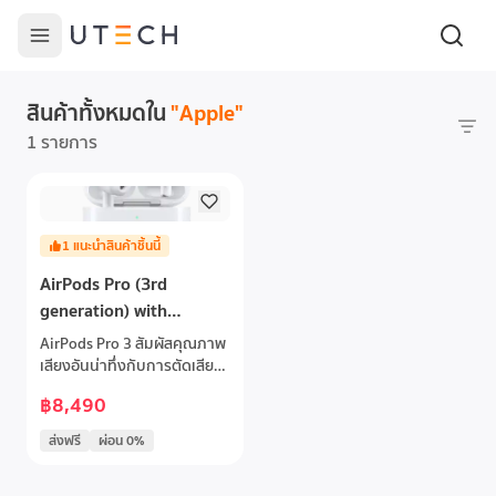
สินค้าทั้งหมดใน
"
Apple
"
1 รายการ
1
แนะนำสินค้าชิ้นนี้
AirPods Pro (3rd
generation) with
MagSafe (USB-C)
AirPods Pro 3 สัมผัสคุณภาพ
เสียงอันน่าทึ่งกับการตัดเสียง
รบกวนแบบแอ็คทีฟในแบบที่
฿8,490
คุณไม่เคยได้ยินมาก่อน รวมถึง
การตรวจจับอัตราการเต้นของ
ส่งฟรี
ผ่อน 0%
หัวใจที่มาพร้อมเครื่อง ที่จะช่วย
ให้คุณติดตามอัตราการเต้น