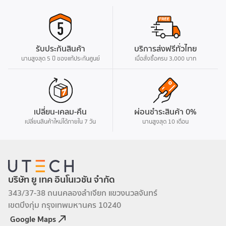
ของหัวใจและแคลอรีที่เผา
ผลาญระหว่างออกกำลัง
กายFootnote ยิ่งไปกว่านั้น
AirPods Pro 3 ยังมาพร้อม
การเพิ่มเสียงสนทนา เสียง
รับประกันสินค้า
บริการส่งฟรีทั่วไทย
เบื้องหลัง และการลดเสียงดัง
นานสูงสุด 5 ปี ของแท้ประกันศูนย์
เมื่อสั่งซื้อครบ 3,000 บาท
อีกด้วยการตัดเสียงรบกวน
แบบแอ็คทีฟพร้อมการตรวจ
จับอัตราการเต้นของหัวใจ
ระหว่างออกกำลังกายเสียงที่
ปรับตามสภาพแวดล้อมและ
เปลี่ยน-เคลม-คืน
ผ่อนชำระสินค้า 0%
โหมดฟังเสียงภายนอกระบบ
เสียงตามตำแหน่งสำหรับคุณ
เปลี่ยนสินค้าใหม่ได้ภายใน 7 วัน
นานสูงสุด 10 เดือน
พร้อมการติดตามศีรษะแบบ
ไดนามิกฟังได้นานสูงสุด 8
ชั่วโมงต่อการชาร์จหนึ่งครั้ง
เมื่อเปิดใช้งานการตัดเสียง
รบกวนแบบแอ็คทีฟกันน้ำ
บริษัท ยู เทค อินโนเวชัน จำกัด
(IP57)
343/37-38 ถนนคลองลำเจียก แขวงนวลจันทร์
เขตบึงกุ่ม กรุงเทพมหานคร 10240
Google Maps