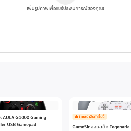
ัดและคล่องตัว ไมโครโฟนนี้จึงทํางานได้อย่างสมบูรณ์และพร้อมใช้งาน มี
เพิ่มรูปภาพเพื่อแชร์ประสบการณ์ของคุณ!
ริมแยกต่างหาก ไม่ว่าคุณจะสนทนากับเพื่อนร่วมทีมหรือแชร์การเล่นเกม S
ด้วยซอฟต์แวร์ HyperX NGENUITY และสลับระหว่างฟิลเตอร์ความถี่สูง ค
ผสมผสานความเรียบง่ายแบบ Plug-and-Play ด้วยรูปแบบคาร์ดิออยด์เพื่
รีมมิ่ง และทุกสิ่งทุกอย่าง
ck AULA G1000 Gaming
1
แนะนำสินค้าชิ้นนี้
ller USB Gamepad
GameSir จอยสติ๊ก Tegenaria 