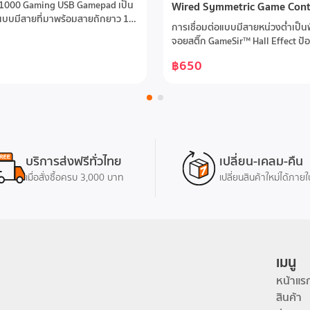
000 Gaming USB Gamepad เป็น
Wired Symmetric Game Contr
บบมีสายที่มาพร้อมสายถักยาว 1.8
การเชื่อมต่อแบบมีสายหน่วงต่ำเป็น
รับการใช้งานกับ PlayStation 3
จอยสติ๊ก GameSir™ Hall Effect ป้
Laptop บน Windows 10 & 11 โดด
ดริฟต์อัตราการรายงานผล 1000Hz 
ุ่ม Analog Triggers, มอเตอร์สั่นคู่,
฿650
ตอบสนองทันทีทริกเกอร์และปุ่มอน
bo สำหรับการยิงต่อเนื่อง และดีไซน์
เมมเบรนที่รองรับแรงกดมอเตอร์สั่น
สรีรศาสตร์ เพิ่มความสวยงามด้วย
ซิมเมตริกเพื่อการสั่นที่ละเอียดอ่อนป
นปุ่ม “A” “B” “X” “Y” และแถบ V-
หลังที่ตั้งค่าได้สองปุ่มเพื่อการควบค
้อมรองรับทั้ง X-Input และ D-Input
ขึ้นกริปจับพื้นผิวสลักด้วยเลเซอร์กัน
่อการเล่นเกมที่ลื่นไหลและตอบสนอง
่อมต่อแบบสาย USB สายถักยาว 1.8
ับอุปกรณ์ Playstation 3,
บริการส่งฟรีทั่วไทย
เปลี่ยน-เคลม-คืน
10 & 11 PC/Laptopมอเตอร์สั่นคู่
เมื่อสั่งซื้อครบ 3,000 บาท
เปลี่ยนสินค้าใหม่ได้ภายใ
ิ่มความสมจริงออกแบบตามหลัก
ตร์เพื่อความสบายในการใช้งาน
เมนู
หน้าแร
สินค้า