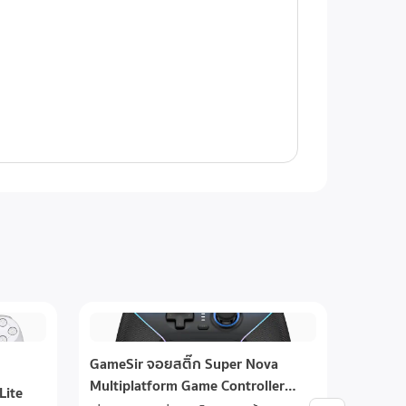
ตัวยึดกันสะเทือนภายใน แผ่นกรองเสียงในตัว และ
oloCast 2 จะทําให้ชุดอุปกรณ์เรียบง่ายแต่ไม่ลดทอน
วามถี่ต่ำ และการเพิ่มคุณภาพเสียงที่บันทึกไว้
อความชัดเจนของเสียงที่เน้นการร้อง SoloCast 2
GameSir จอยสติ๊ก Super Nova
1
แนะน
Multiplatform Game Controller
Lite
GameSi