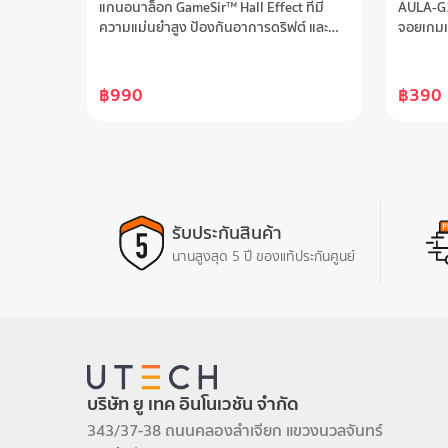
Controller - Champion Edition
แกนอนาล็อก GameSir™ Hall Effect ที่มี
AULA-G1
ความแม่นยำสูง ป้องกันอาการดริฟต์ และ
จอยเกมแ
ทนทานเป็นพิเศษอัตราการรายงานผล
เมตร รอง
1000Hz รองรับการเชื่อมต่อทั้งแบบมีสาย
และ PC/
และดองเกิลไร้สายมอเตอร์สั่นคู่แบบอะซิม
เด่นด้วยป
฿990
฿390
เมตริกเพื่อการเล่นเกมที่สมจริงปุ่มด้านหลัง
โหมด Tur
สองปุ่ม รองรับทั้งการตั้งค่าปุ่มเดียวและการ
ตามหลัก
บันทึกมาโครD-pad ทรงกลมแบบกลไกเพื่อ
ไฟ LED บ
การกดที่คมชัดและการตอบสนองที่รวดเร็ว
Strip พร
การปรับแต่งเต็มรูปแบบผ่านแอป GameSir
Mode เพื
Connect และแอป GameSir
ได้ดีเชื
เมตรรองร
รับประกันสินค้า
Windows 
นานสูงสุด 5 ปี ของแท้ประกันศูนย์
เพื่อเพ
สรีรศาส
บริษัท ยู เทค อินโนเวชัน จำกัด
343/37-38 ถนนคลองลำเจียก แขวงนวลจันทร์