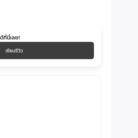
ที่นี่เลย!
เขียนรีวิว
ะง่ายดาย การอัปเกรดที่ชาญฉลาดและโฉบเฉี่ยวยิ่ง
าพร้อมฟังก์ชันการทํางานที่มากขึ้นโดยไม่ต้องใช้