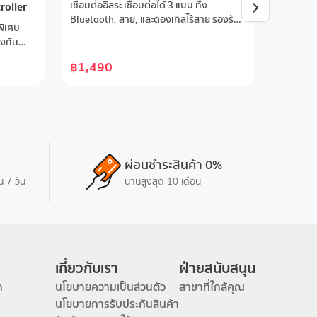
Nightfall Blue
oller
เชื่อมต่ออิสระ เชื่อมต่อได้ 3 แบบ ทั้ง
NS Cont
Bluetooth, สาย, และดองเกิลไร้สาย รองรับ
พิเศษ
ปุ่มจอยส
PC, Switch, Android, และ iOSจอยสติ๊ก Hall
องกัน
Effectป้
Effect GameSir™ แม่นยำ ทนทาน ไร้ดริฟต์
เพื่อการ
ยาวนานเ
ทริกเกอร์ Hall Effect ปรับแต่งได้ละเอียด
฿1,490
฿1,25
าล็อกแบบ
สั่นที่ส
ทริกเกอร์ Hall Effect ตอบสนองรวดเร็ว ปรับ
คู่แบบอะ
Nintendo
ระยะดึงได้ตอบสนองทันใจด้วยอัตราตอบ
ุ่มด้าน
gyroปุ่ม
สนอง 1000Hzปรับแต่งได้เต็มที่ตามสไตล์
ุมที่มาก
กว่า 5 ล
แท่นชาร์จอัจฉริยะ แบตเตอรี่ 1000mAh แท่น
ลื่น
แต่งได้
ชาร์จแบบอัตโนมัติ เพียงวางจอยก็ชาร์จ หยิบ
การทำงา
ขึ้นมาก็พร้อมเล่นปรับแต่งได้ละเอียดผ่าน
ซอฟต์แวร์ ใช้แอป GameSir และ GameSir
ผ่อนชำระสินค้า 0%
Connect อัปเกรดเฟิร์มแวร์ ปรับแต่งจอย
น 7 วัน
นานสูงสุด 10 เดือน
สติ๊ก ทริกเกอร์ การสั่น ทดสอบปุ่ม และใช้ปุ่ม
ลัดเพื่อปรับแต่งได้ทันที
เกี่ยวกับเรา
ฝ่ายสนับสนุน
ก
นโยบายความเป็นส่วนตัว
สาขาที่ใกล้คุณ
นโยบายการรับประกันสินค้า