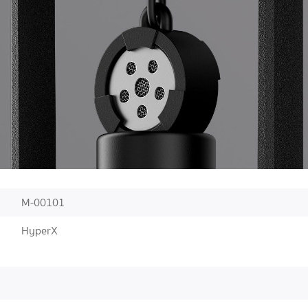
M-00101
HyperX