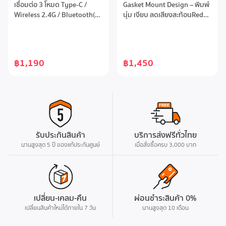
Gaming Keyboard EN/TH
Keyboard Red Switch
เชื่อมต่อ 3 โหมด Type-C /
Gasket Mount Design – พิมพ์
EN/TH
Wireless 2.4G / Bluetooth(3
นุ่ม เงียบ ลดเสียงสะท้อนRed
อุปกรณ์)การเชื่อมต่อไร้สาย
Switch (Linear) – เสียงเบา กด
รวดเร็วไร้รอยต่อ Ultra-low
นุ่ม ตอบสนองไวTri-Mode
latencyคีย์บอร์ดขนาด 98%
Connectivity – เชื่อมต่อได้ทั้ง
จำนวนปุ่มกด 99 ปุ่มHot-
Bluetooth / 2.4GHz Wireless
฿1,190
฿1,450
swappable ถอดเปลี่ยนเปลี่ยน
/ Type-CHot-Swappable – 3
สวิตซ์รองรับ 3PINแบตเตอรี่ Li-
pinไฟ RGB ปรับได้หลายโหมด
ion ขนาด 4,000mAh
เพิ่มความสวยงามและ
บรรยากาศเกมมิ่งแบตเตอรี่
4000mAh ใช้งานได้ยาวนานต่อ
การชาร์จหนึ่งครั้งPBT
Double-Shot Keycapขนาด
รับประกันสินค้า
บริการส่งฟรีทั่วไทย
Compact 98-Key
นานสูงสุด 5 ปี ของแท้ประกันศูนย์
เมื่อสั่งซื้อครบ 3,000 บาท
เปลี่ยน-เคลม-คืน
ผ่อนชำระสินค้า 0%
เปลี่ยนสินค้าใหม่ได้ภายใน 7 วัน
นานสูงสุด 10 เดือน