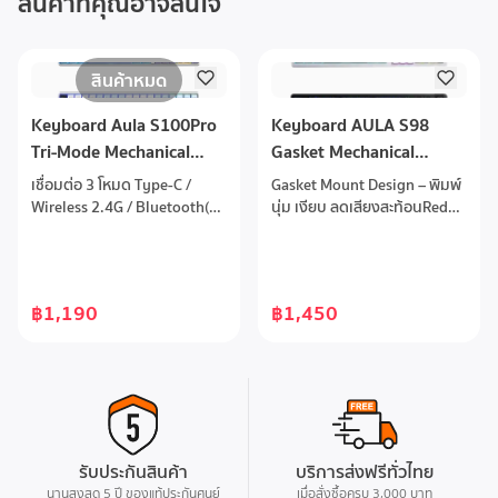
สินค้าที่คุณอาจสนใจ
สินค้าหมด
Keyboard Aula S100Pro
Keyboard AULA S98
Tri-Mode Mechanical
Gasket Mechanical
Gaming Keyboard EN/TH
Keyboard Red Switch
เชื่อมต่อ 3 โหมด Type-C /
Gasket Mount Design – พิมพ์
EN/TH
Wireless 2.4G / Bluetooth(3
นุ่ม เงียบ ลดเสียงสะท้อนRed
อุปกรณ์)การเชื่อมต่อไร้สาย
Switch (Linear) – เสียงเบา กด
รวดเร็วไร้รอยต่อ Ultra-low
นุ่ม ตอบสนองไวTri-Mode
latencyคีย์บอร์ดขนาด 98%
Connectivity – เชื่อมต่อได้ทั้ง
จำนวนปุ่มกด 99 ปุ่มHot-
Bluetooth / 2.4GHz Wireless
฿1,190
฿1,450
swappable ถอดเปลี่ยนเปลี่ยน
/ Type-CHot-Swappable – 3
สวิตซ์รองรับ 3PINแบตเตอรี่ Li-
pinไฟ RGB ปรับได้หลายโหมด
ion ขนาด 4,000mAh
เพิ่มความสวยงามและ
บรรยากาศเกมมิ่งแบตเตอรี่
4000mAh ใช้งานได้ยาวนานต่อ
การชาร์จหนึ่งครั้งPBT
Double-Shot Keycapขนาด
รับประกันสินค้า
บริการส่งฟรีทั่วไทย
Compact 98-Key
นานสูงสุด 5 ปี ของแท้ประกันศูนย์
เมื่อสั่งซื้อครบ 3,000 บาท